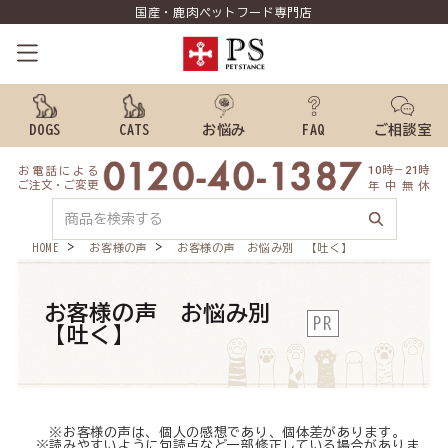
国産・鹿肉ペットフード専門店
DOGS
CATS
お悩み
FAQ
ご相談室
10
時
－
21
時
お
電
話
に
よ
る
犬のごはんから探す
ご
注
文
・
ご
変
更
年
中
無
休
猫のごはんから探す
HOME
お客様の声
お客様の声 お悩み別 【吐く】
お悩みから探す
お客様の声 お悩み別
PR
よくあるご質問
【吐く】
ご利用ガイド
ご相談室
※お客様の声は、個人の感想であり、個体差があります。
※読みやすいように句読点など一部修正している場合がありま