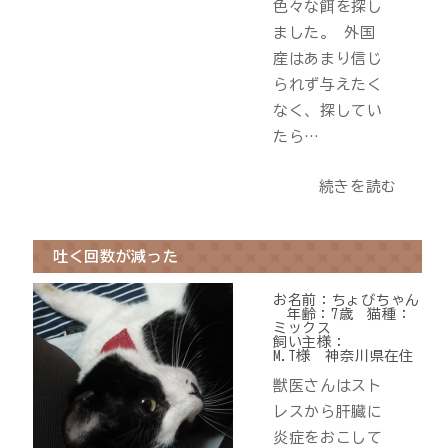
色々な餌を探し
ました。 外国
産はあまり信じ
られず与えたく
なく、探してい
たら…
続きを読む
吐く回数が減った
お名前：
ちょびちゃん
年齢：
7歳
猫種：
ミックス
飼い主様：
M.T様 神奈川県在住
獣医さんはスト
レスから肝臓に
炎症をおこして