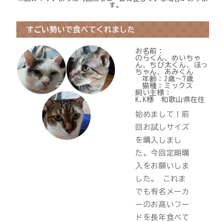
す。
プライバシーポリシー
すごい勢いで食べてくれました
特定商取引法について
お名前：
のらくん、めいちゃ
0120-40-1387
ん、ちび太くん、ほっ
ちゃん、あみくん
年齢：
2歳～7歳
猫種：
ミックス
飼い主様：
K.K様 和歌山県在住
始めまして！前
回お試しサイズ
を購入しまし
た。今回定期購
入をお願いしま
した。 これま
でも有名メーカ
ーのお高いフー
ドを長年食べて