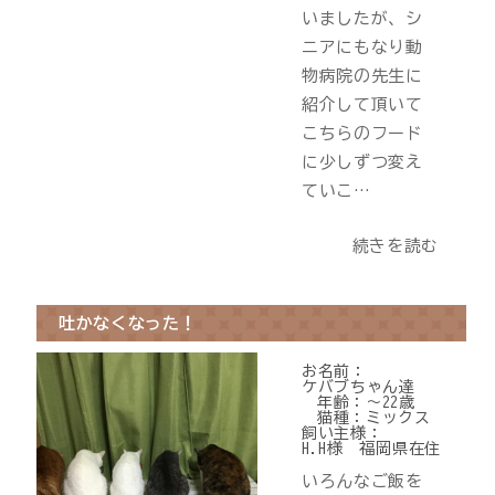
いましたが、シ
ニアにもなり動
物病院の先生に
紹介して頂いて
こちらのフード
に少しずつ変え
ていこ…
続きを読む
吐かなくなった！
お名前：
ケバブちゃん達
年齢：
～22歳
猫種：
ミックス
飼い主様：
H.H様 福岡県在住
いろんなご飯を