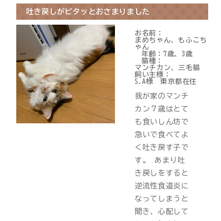
吐き戻しがピタッとおさまりました
お名前：
まめちゃん、もふこち
ゃん
年齢：
7歳、3歳
猫種：
マンチカン、三毛猫
飼い主様：
S.A様 東京都在住
我が家のマンチ
カン７歳はとて
も食いしん坊で
急いで食べてよ
く吐き戻す子で
す。 あまり吐
き戻しをすると
逆流性食道炎に
なってしまうと
聞き、心配して