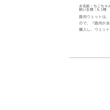
お名前：
ちこちゃ
飼い主様：
K.S様
プライバシーポリシー
鹿肉ウェットは、
ので、「鹿肉が良
特定商取引法について
購入し、ウェット
0120-40-1387