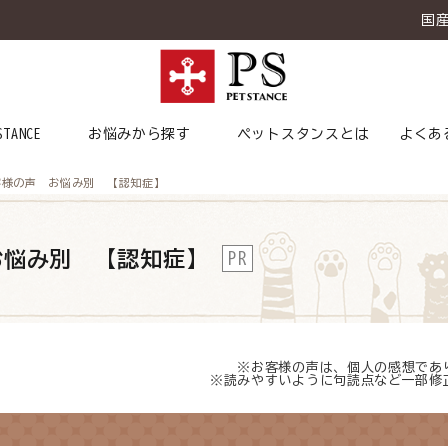
国
STANCE
お悩みから探す
ペットスタンスとは
よくあ
客様の声 お悩み別 【認知症】
お悩み別
【認知症】
PR
※お客様の声は、個人の感想であ
※読みやすいように句読点など一部修