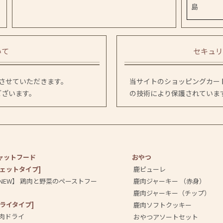
島
いて
セキュリ
送させていただきます。
当サイトのショッピングカート
ございます。
の技術により保護されていま
ャットフード
おやつ
ウェットタイプ]
鹿ピューレ
NEW】 鶏肉と野菜のペーストフー
鹿肉ジャーキー （赤身）
鹿肉ジャーキー（チップ）
ドライタイプ]
鹿肉ソフトクッキー
肉ドライ
おやつアソートセット