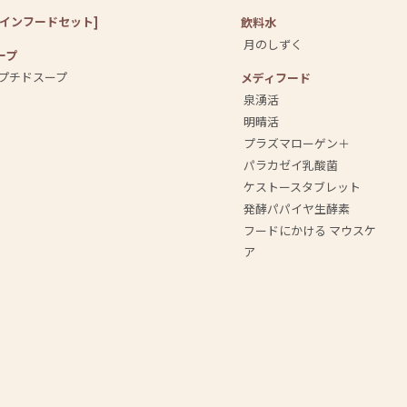
メインフードセット]
飲料⽔
月のしずく
ープ
プチドスープ
メディフード
泉湧活
明晴活
プラズマローゲン＋
パラカゼイ乳酸菌
ケストースタブレット
発酵パパイヤ生酵素
フードにかける マウスケ
ア