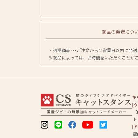
商品の発送につ
・通常商品･･･ご注文から２営業日以内に発
※商品によっては、お時間をいただくことが
キ
[
【
ド
[
鹿