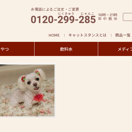
お電話によるご注文・ご変更
時
－
時
10
21
年
中
無
休
HOME
キャットスタンスとは
商品一覧
おやつ
飲料水
メディ