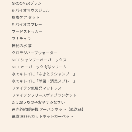
GROOMERブラシ
E-バイオマウスジェル
皮膚ケア セット
E-バイオスプレー
フードストッカー
マナチュラ
神秘の水 夢
クロモジハーブウォーター
NICOシャンプーオーガニックス
NICOオーガニック肉球クリーム
水でキレイに「ふきとりシャンプー」
水でキレイに「除菌・消臭スプレー」
ファイテン低反発マットレス
ファイテンフリースボアブランケット
Dr.528うちの子おやすみなさい
遠赤外線暖房機 アーバンホット【直送品】
電磁波99％カットホットカーペット