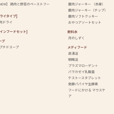
NEW】 鶏肉と野菜のペーストフー
鹿肉ジャーキー （赤身）
鹿肉ジャーキー（チップ）
ドライタイプ]
鹿肉ソフトクッキー
肉ドライ
おやつアソートセット
メインフードセット]
飲料⽔
月のしずく
ープ
プチドスープ
メディフード
泉湧活
明晴活
プラズマローゲン＋
パラカゼイ乳酸菌
ケストースタブレット
発酵パパイヤ生酵素
フードにかける マウスケ
ア