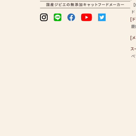
【
ド
[
鹿
[
ス
ペ