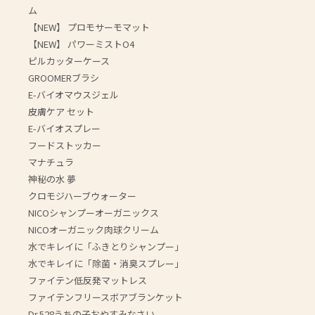
ム
【NEW】 プロモサーモマット
【NEW】 パワーミストO4
ピルカッターケース
GROOMERブラシ
E-バイオマウスジェル
皮膚ケア セット
E-バイオスプレー
フードストッカー
マナチュラ
神秘の水 夢
クロモジハーブウォーター
NICOシャンプーオーガニックス
NICOオーガニック肉球クリーム
水でキレイに「ふきとりシャンプー」
水でキレイに「除菌・消臭スプレー」
ファイテン低反発マットレス
ファイテンフリースボアブランケット
Dr.528うちの子おやすみなさい