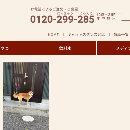
お電話によるご注文・ご変更
時
－
時
10
21
年
中
無
休
HOME
キャットスタンスとは
商品一覧
おやつ
飲料水
メディ