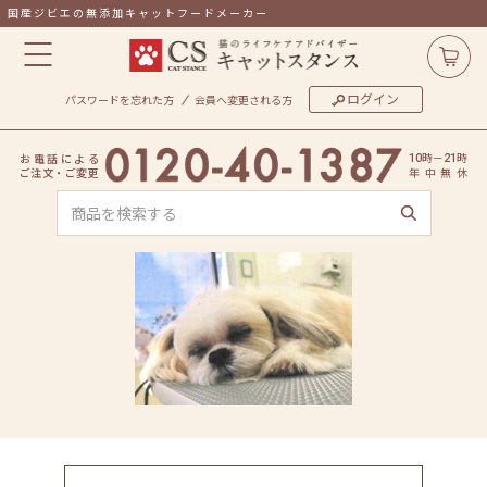
国産ジビエの無添加キャットフードメーカー
ログイン
パスワードを忘れた方
会員へ変更される方
時
－
時
お
電
話
に
よ
る
10
21
ご
注
文
・
ご
変
更
年
中
無
休