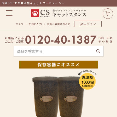
国産ジビエの無添加キャットフードメーカー
ログイン
パスワードを忘れた方
会員へ変更される方
時
－
時
お
電
話
に
よ
る
10
21
ご
注
文
・
ご
変
更
年
中
無
休