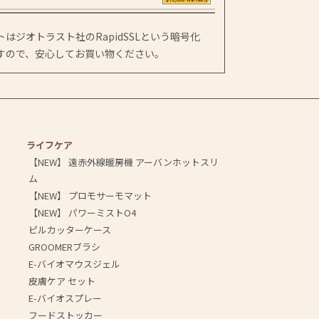
はジオトラスト社のRapidSSLという暗号化
すので、安心してお買い物ください。
ライフケア
【NEW】 遠赤外線暖房機 アーバンホットスリ
ム
【NEW】 プロモサーモマット
【NEW】 パワーミストO4
ピルカッターケース
GROOMERブラシ
E-バイオマウスジェル
皮膚ケア セット
E-バイオスプレー
フードストッカー