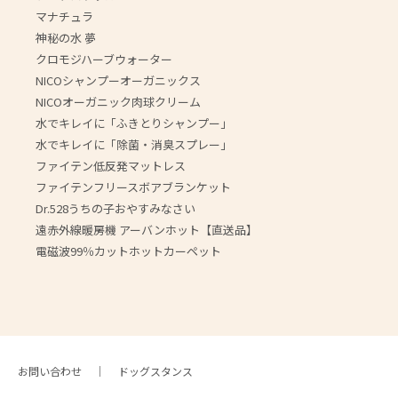
マナチュラ
神秘の水 夢
クロモジハーブウォーター
NICOシャンプーオーガニックス
NICOオーガニック肉球クリーム
水でキレイに「ふきとりシャンプー」
水でキレイに「除菌・消臭スプレー」
ファイテン低反発マットレス
ファイテンフリースボアブランケット
Dr.528うちの子おやすみなさい
遠赤外線暖房機 アーバンホット【直送品】
電磁波99％カットホットカーペット
お問い合わせ
ドッグスタンス