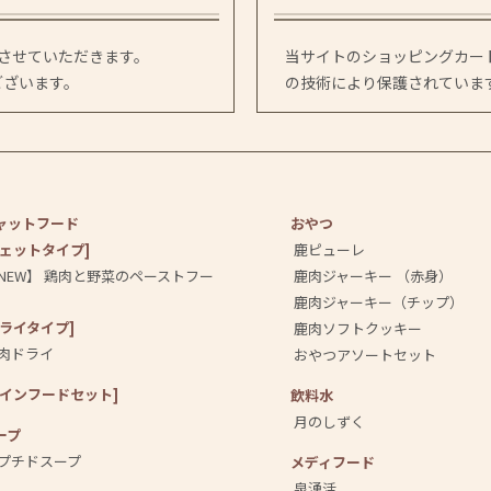
送させていただきます。
当サイトのショッピングカート
ございます。
の技術により保護されていま
ャットフード
おやつ
ウェットタイプ]
鹿ピューレ
NEW】 鶏肉と野菜のペーストフー
鹿肉ジャーキー （赤身）
鹿肉ジャーキー（チップ）
ドライタイプ]
鹿肉ソフトクッキー
肉ドライ
おやつアソートセット
メインフードセット]
飲料⽔
月のしずく
ープ
プチドスープ
メディフード
泉湧活