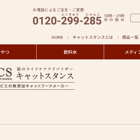
お電話によるご注文・ご変更
時
－
時
10
21
年
中
無
休
HOME
キャットスタンスとは
商品一覧
おやつ
飲料水
メディ