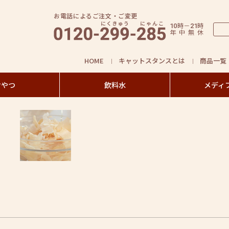
お電話によるご注文・ご変更
時
－
時
10
21
年
中
無
休
HOME
キャットスタンスとは
商品一覧
おやつ
飲料水
メディ