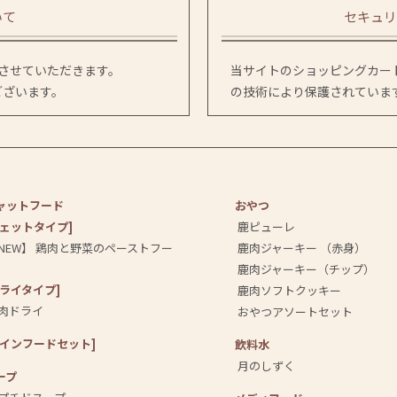
いて
セキュリ
送させていただきます。
当サイトのショッピングカート
ございます。
の技術により保護されていま
ャットフード
おやつ
ウェットタイプ]
鹿ピューレ
NEW】 鶏肉と野菜のペーストフー
鹿肉ジャーキー （赤身）
鹿肉ジャーキー（チップ）
ドライタイプ]
鹿肉ソフトクッキー
肉ドライ
おやつアソートセット
メインフードセット]
飲料⽔
月のしずく
ープ