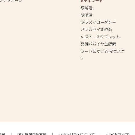
プチドスープ
メディフード
泉湧活
明晴活
プラズマローゲン＋
パラカゼイ乳酸菌
ケストースタブレット
発酵パパイヤ生酵素
フードにかける マウスケ
ア
表記
個人情報保護方針
セキュリティについて
サイトマップ