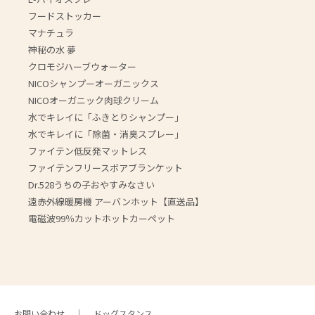
フードストッカー
マナチュラ
神秘の水 夢
クロモジハーブウォーター
NICOシャンプーオーガニックス
NICOオーガニック肉球クリーム
水でキレイに「ふきとりシャンプー」
水でキレイに「除菌・消臭スプレー」
ファイテン低反発マットレス
ファイテンフリースボアブランケット
Dr.528うちの子おやすみなさい
遠赤外線暖房機 アーバンホット【直送品】
電磁波99％カットホットカーペット
お問い合わせ
ドッグスタンス