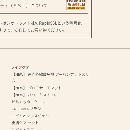
ティ（ＳＳＬ）について
はジオトラスト社のRapidSSLという暗号化
すので、安心してお買い物ください。
ライフケア
【NEW】 遠赤外線暖房機 アーバンホットスリ
ム
【NEW】 プロモサーモマット
【NEW】 パワーミストO4
ピルカッターケース
GROOMERブラシ
E-バイオマウスジェル
皮膚ケア セット
E-バイオスプレー