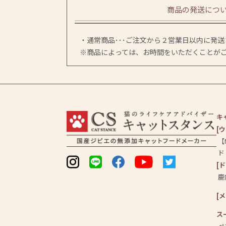
商品の発送につ
・通常商品･･･ご注文から２営業日以内に発
※商品によっては、お時間をいただくことが
キ
[
【
ド
[
鹿
[
ス