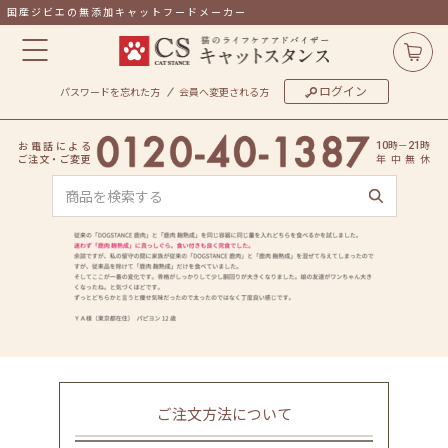
国産ジビエの無添加キャットフードメーカー
ログイン
パスワードを忘れた方
会員へ変更される方
時
－
時
お
電
話
に
よ
る
10
21
ご
注
文
・
ご
変
更
年
中
無
休
ご注文方法について