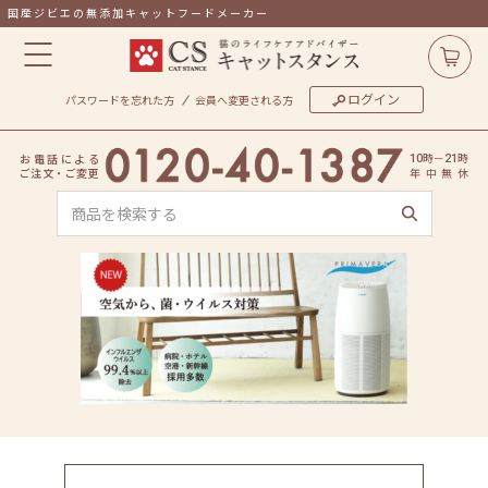
国産ジビエの無添加キャットフードメーカー
ログイン
パスワードを忘れた方
会員へ変更される方
時
－
時
お
電
話
に
よ
る
10
21
ご
注
文
・
ご
変
更
年
中
無
休