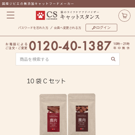
国産ジビエの無添加キャットフードメーカー
ログイン
パスワードを忘れた方
会員へ変更される方
時
－
時
お
電
話
に
よ
る
10
21
ご
注
文
・
ご
変
更
年
中
無
休