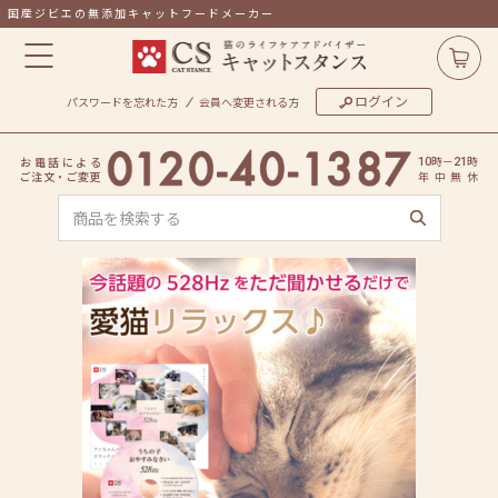
国産ジビエの無添加キャットフードメーカー
ログイン
パスワードを忘れた方
会員へ変更される方
時
－
時
お
電
話
に
よ
る
10
21
ご
注
文
・
ご
変
更
年
中
無
休