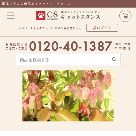
国産ジビエの無添加キャットフードメーカー
ログイン
パスワードを忘れた方
会員へ変更される方
時
－
時
お
電
話
に
よ
る
10
21
ご
注
文
・
ご
変
更
年
中
無
休