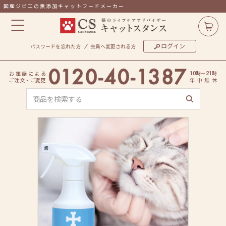
国産ジビエの無添加キャットフードメーカー
ログイン
パスワードを忘れた方
会員へ変更される方
時
－
時
お
電
話
に
よ
る
10
21
ご
注
文
・
ご
変
更
年
中
無
休