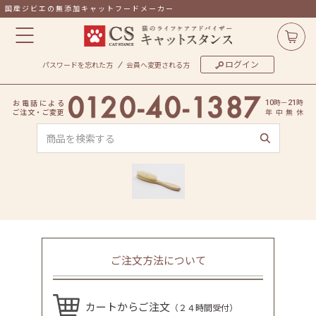
国産ジビエの無添加キャットフードメーカー
ログイン
パスワードを忘れた方
会員へ変更される方
時
－
時
お
電
話
に
よ
る
10
21
ご
注
文
・
ご
変
更
年
中
無
休
ご注文方法について
カートからご注文
（２４時間受付）