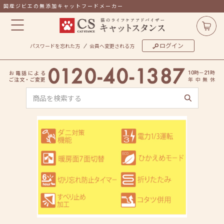
国産ジビエの無添加キャットフードメーカー
ログイン
パスワードを忘れた方
会員へ変更される方
時
－
時
お
電
話
に
よ
る
10
21
ご
注
文
・
ご
変
更
年
中
無
休