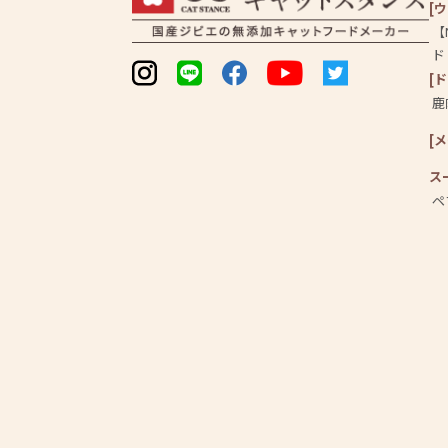
[
【
ド
[
鹿
[
ス
ペ