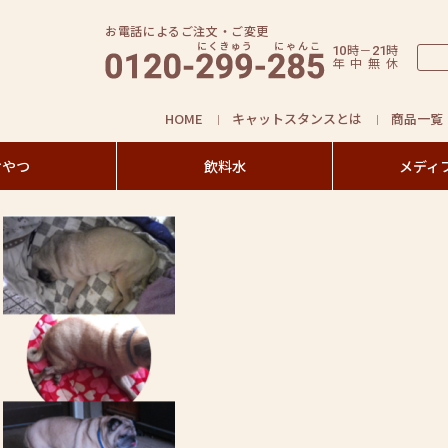
お電話によるご注文・ご変更
時
－
時
10
21
年
中
無
休
HOME
キャットスタンスとは
商品一覧
おやつ
飲料水
メディ