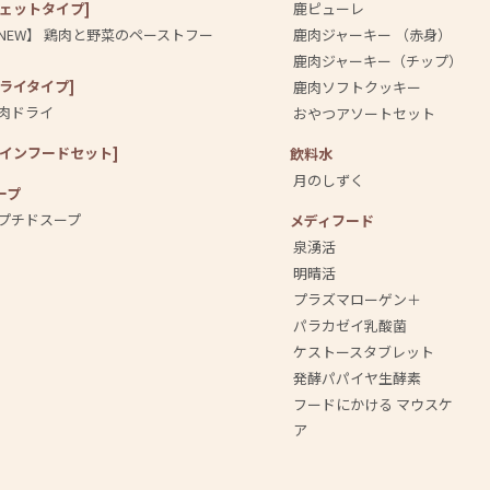
ウェットタイプ]
鹿ピューレ
NEW】 鶏肉と野菜のペーストフー
鹿肉ジャーキー （赤身）
鹿肉ジャーキー（チップ）
ドライタイプ]
鹿肉ソフトクッキー
肉ドライ
おやつアソートセット
メインフードセット]
飲料⽔
月のしずく
ープ
プチドスープ
メディフード
泉湧活
明晴活
プラズマローゲン＋
パラカゼイ乳酸菌
ケストースタブレット
発酵パパイヤ生酵素
フードにかける マウスケ
ア