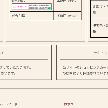
NP後払い
220円
（税込）
北海道・
州
代金引換
330円
（税込）
沖縄県・
島
いて
セキュリ
送させていただきます。
当サイトのショッピングカート
ございます。
の技術により保護されていま
ャットフード
おやつ