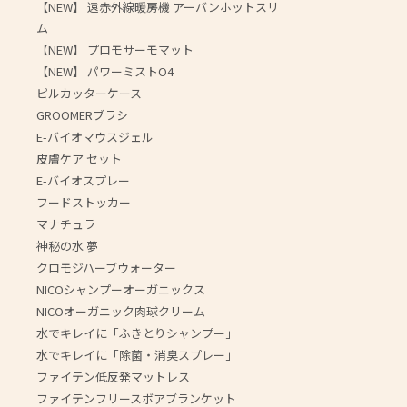
【NEW】 遠赤外線暖房機 アーバンホットスリ
ム
【NEW】 プロモサーモマット
【NEW】 パワーミストO4
ピルカッターケース
GROOMERブラシ
E-バイオマウスジェル
皮膚ケア セット
E-バイオスプレー
フードストッカー
マナチュラ
神秘の水 夢
クロモジハーブウォーター
NICOシャンプーオーガニックス
NICOオーガニック肉球クリーム
水でキレイに「ふきとりシャンプー」
水でキレイに「除菌・消臭スプレー」
ファイテン低反発マットレス
ファイテンフリースボアブランケット