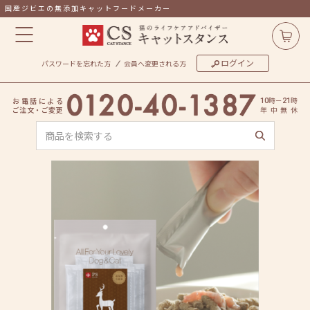
国産ジビエの無添加キャットフードメーカー
ログイン
パスワードを忘れた方
会員へ変更される方
時
－
時
お
電
話
に
よ
る
10
21
ご
注
文
・
ご
変
更
年
中
無
休