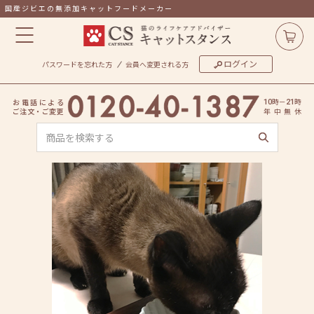
国産ジビエの無添加キャットフードメーカー
ログイン
パスワードを忘れた方
会員へ変更される方
時
－
時
お
電
話
に
よ
る
10
21
ご
注
文
・
ご
変
更
年
中
無
休