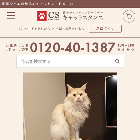
国産ジビエの無添加キャットフードメーカー
ログイン
パスワードを忘れた方
会員へ変更される方
時
－
時
お
電
話
に
よ
る
10
21
ご
注
文
・
ご
変
更
年
中
無
休