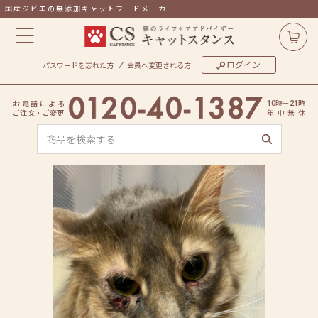
国産ジビエの無添加キャットフードメーカー
ログイン
パスワードを忘れた方
会員へ変更される方
時
－
時
お
電
話
に
よ
る
10
21
ご
注
文
・
ご
変
更
年
中
無
休